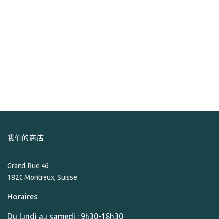
Flor de Selva
Flor de Selva Classic Robusto
259.00
CHF
我们的商店
Grand-Rue 46
1820 Montreux, Suisse
Horaires
Du lundi au samedi : 9h30-18h30