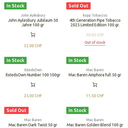
In Stock
Sold Out
John Aylesbury
kopp Tobaccos
John Aylesbury Jubilaum 50
4th Generation Pipe Tobacco
Jahre 100 gr
2025 Limited Edition 100 gr.
36.00
CHF
Out of stock
32.00
CHF
In Stock
In Stock
IlstedsOwn
Mac Baren
IlstedsOwn Number 100 100gr
Mac Baren Amphora full 50 gr
25.00
CHF
11.50
CHF
Sold Out
In Stock
Mac Baren
Mac Baren
Mac Baren Dark Twist 50 gr
Mac Baren Golden Blend 100 gr