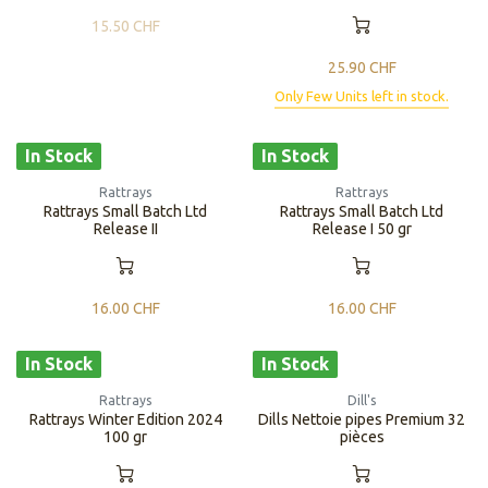
15.50
CHF
25.90
CHF
Only Few Units left in stock.
In Stock
In Stock
Rattrays
Rattrays
Rattrays Small Batch Ltd
Rattrays Small Batch Ltd
Release II
Release I 50 gr
16.00
CHF
16.00
CHF
In Stock
In Stock
Rattrays
Dill's
Rattrays Winter Edition 2024
Dills Nettoie pipes Premium 32
100 gr
pièces