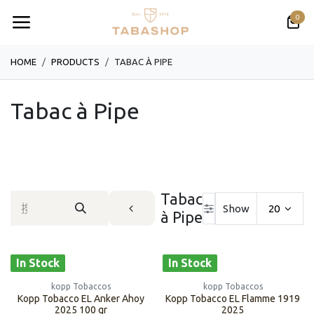
跳至内容
0
HOME
PRODUCTS
TABAC À PIPE
Tabac à Pipe
Tabac
Show
20
à Pipe
In Stock
In Stock
kopp Tobaccos
kopp Tobaccos
Kopp Tobacco EL Anker Ahoy
Kopp Tobacco EL Flamme 1919
2025 100 gr
2025