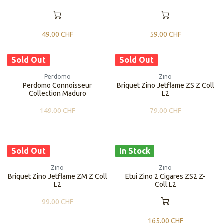
49.00
CHF
59.00
CHF
Sold Out
Sold Out
Perdomo
Zino
Perdomo Connoisseur
Briquet Zino Jetflame ZS Z Coll
Collection Maduro
L2
149.00
CHF
79.00
CHF
Sold Out
In Stock
Zino
Zino
Briquet Zino Jetflame ZM Z Coll
Etui Zino 2 Cigares ZS2 Z-
L2
Coll.L2
99.00
CHF
165.00
CHF