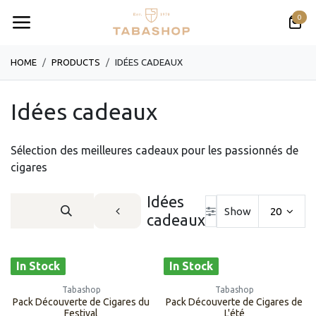
跳至内容
0
HOME
PRODUCTS
IDÉES CADEAUX
Idées cadeaux
Sélection des meilleures cadeaux pour les passionnés de
cigares
Idées
Show
20
cadeaux
In Stock
In Stock
Tabashop
Tabashop
Pack Découverte de Cigares du
Pack Découverte de Cigares de
Festival
L'été