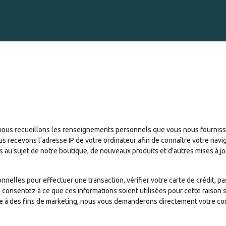
CIGAR ENGRAVING
EVENTS
Cigare Club
博客
AB
nous recueillons les renseignements personnels que vous nous fournisse
s recevons l'adresse IP de votre ordinateur afin de connaître votre navi
 au sujet de notre boutique, de nouveaux produits et d'autres mises à jo
nelles pour effectuer une transaction, vérifier votre carte de crédit, 
 consentez à ce que ces informations soient utilisées pour cette raiso
mme à des fins de marketing, nous vous demanderons directement votre 