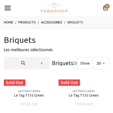
跳至内容
0
HOME
PRODUCTS
ACCESSOIRES
BRIQUETS
Briquets
Les meilleures sélectionnés
Briquets
Show
20
Sold Out
Sold Out
Les Fines Lames
Les Fines Lames
Le Tag T135 Green
Le Tag T135 Green
195.00
CHF
195.00
CHF