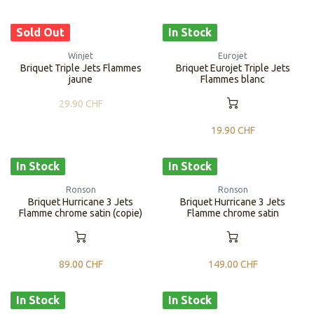
Sold Out
In Stock
Winjet
Eurojet
Briquet Triple Jets Flammes
Briquet Eurojet Triple Jets
jaune
Flammes blanc
29.90
CHF
19.90
CHF
In Stock
In Stock
Ronson
Ronson
Briquet Hurricane 3 Jets
Briquet Hurricane 3 Jets
Flamme chrome satin (copie)
Flamme chrome satin
89.00
CHF
149.00
CHF
In Stock
In Stock