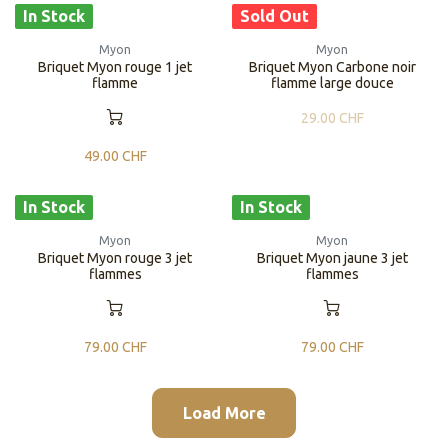
In Stock
Sold Out
Myon
Myon
Briquet Myon rouge 1 jet
Briquet Myon Carbone noir
flamme
flamme large douce
29.00
CHF
49.00
CHF
In Stock
In Stock
Myon
Myon
Briquet Myon rouge 3 jet
Briquet Myon jaune 3 jet
flammes
flammes
79.00
CHF
79.00
CHF
Load More