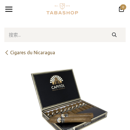
跳至内容
0
Cigares du Nicaragua