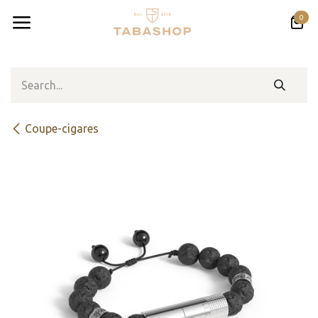
Skip to Content
0
Coupe-cigares