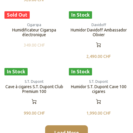
Sold Out
In Stock
Cigarspa
Davidoff
​​Humidificateur Cigarspa
Humidor Davidoff Ambassador
électronique
Olivier
349.00
CHF
2,490.00
CHF
In Stock
In Stock
S.T. Dupont
S.T. Dupont
​​Cave à cigares S.T. Dupont Club
​​Humidor S.T. Dupont Cave 100
Premium 100
cigares
990.00
CHF
1,990.00
CHF
Load More