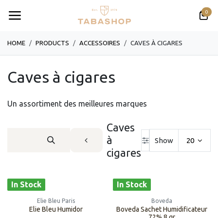
Skip to Content
0
HOME
PRODUCTS
ACCESSOIRES
CAVES À CIGARES
Caves à cigares
Un assortiment des meilleures marques
Caves
à
Show
20
cigares
In Stock
In Stock
Elie Bleu Paris
Boveda
Elie Bleu Humidor
Boveda Sachet Humidificateur
72% 8 gr