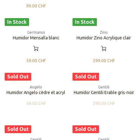
99.00
CHF
In Stock
In Stock
Germanus
Zino
Humidor Mensalla blanc
Humidor Zino Acrylique clair
59.00
CHF
299.00
CHF
Sold Out
Sold Out
Angelo
Gentili
Humidor Angelo cèdre et acryl
​​Humidor Gentili Erable gris-noir
59.00
CHF
390.00
CHF
Sold Out
Sold Out
Gentili
Gentili