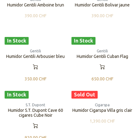
​​Humidor Gentili Amboine brun
​​Humidor Gentili Bolivar jaune
390.00
CHF
390.00
CHF
In Stock
In Stock
Gentili
Gentili
​​Humidor Gentili Arbousier bleu
​​Humidor Gentili Cuban Flag
350.00
CHF
650.00
CHF
In Stock
Sold Out
S.T. Dupont
Cigarspa
Humidor S.T. Dupont Cave 60
​​Humidor Cigarspa Villa gris clair
cigares Cube Noir
1,390.00
CHF
920.00
CHF