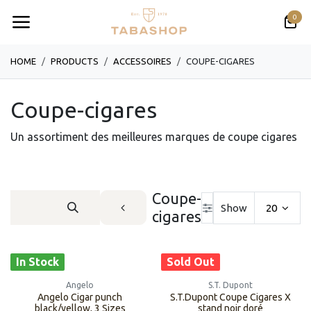
Skip to Content
0
HOME
PRODUCTS
ACCESSOIRES
COUPE-CIGARES
Coupe-cigares
Un assortiment des meilleures marques de coupe cigares
Coupe-
Show
20
cigares
In Stock
Sold Out
Angelo
S.T. Dupont
Angelo Cigar punch
S.T.Dupont Coupe Cigares X
black/yellow, 3 Sizes
stand noir doré