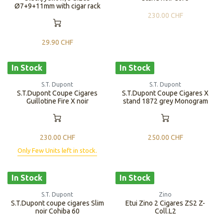
Ø7+9+11mm with cigar rack
230.00
CHF
29.90
CHF
In Stock
In Stock
S.T. Dupont
S.T. Dupont
S.T.Dupont Coupe Cigares
S.T.Dupont Coupe Cigares X
Guillotine Fire X noir
stand 1872 grey Monogram
230.00
CHF
250.00
CHF
Only Few Units left in stock.
In Stock
In Stock
S.T. Dupont
Zino
S.T.Dupont coupe cigares Slim
Etui Zino 2 Cigares ZS2 Z-
noir Cohiba 60
Coll.L2