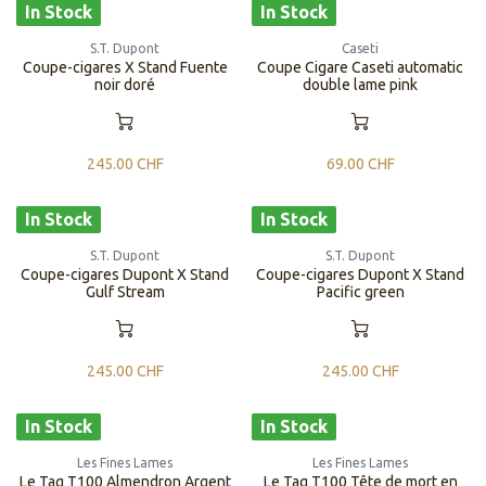
In Stock
In Stock
S.T. Dupont
Caseti
Coupe-cigares X Stand Fuente
Coupe Cigare Caseti automatic
noir doré
double lame pink
245.00
CHF
69.00
CHF
In Stock
In Stock
S.T. Dupont
S.T. Dupont
Coupe-cigares Dupont X Stand
Coupe-cigares Dupont X Stand
Gulf Stream
Pacific green
245.00
CHF
245.00
CHF
In Stock
In Stock
Les Fines Lames
Les Fines Lames
Le Tag T100 Almendron Argent
Le Tag T100 Tête de mort en