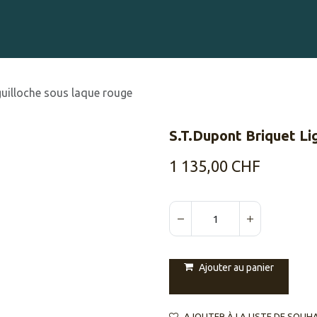
Gravure sur Cigares
Événements
Cigare Club
Blog
À 
guilloche sous laque rouge
S.T.Dupont Briquet Li
1 135,00
CHF
Ajouter au panier
AJOUTER À LA LISTE DE SOUH