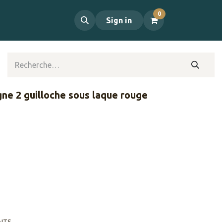
0
propos
Contact
Sign in
gne 2 guilloche sous laque rouge
AITS