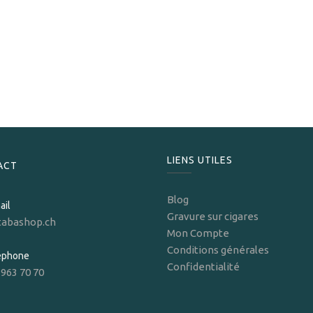
S.T. Dupont
S.T.Dupont Briquet Dupont Ligne 2 Cling 1872 palladium
1 245,00
CHF
LIENS UTILES
ACT
Blog
ail
Gravure sur cigares
tabashop.ch
Mon Compte
Conditions générales
léphone
Confidentialité
 963 70 70