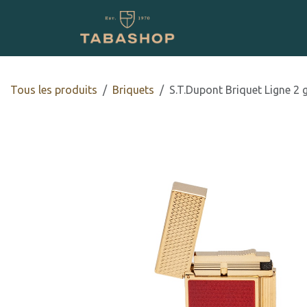
Se rendre au contenu
Boutique en ligne
Tous les produits
​​​​Briquets
S.T.Dupont Briquet Ligne 2 