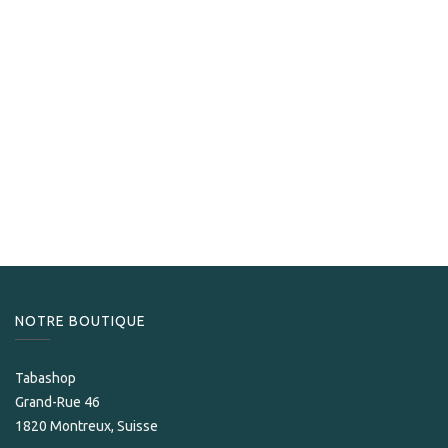
PDR Pinar del Rio
PDR Aflores El Criollito Setenta
179,00
CHF
NOTRE BOUTIQUE
Tabashop
Grand-Rue 46
1820 Montreux, Suisse