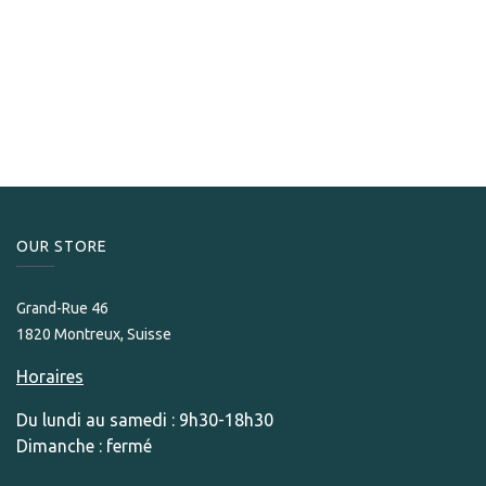
S.T. Dupont
Briquet Dupont Le Grand Cling Behike noir/doré
1,870.00
CHF
OUR STORE​
Grand-Rue 46
1820 Montreux, Suisse
Horaires
Du lundi au samedi : 9h30-18h30
Dimanche : fermé