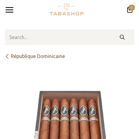
Skip to Content
0
République Dominicaine