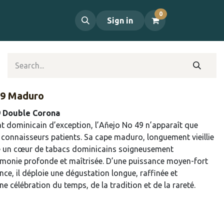
0
OUT US
CONTACT
Sign in
49 Maduro
9 Double Corona
at dominicain d’exception, l’Añejo No 49 n’apparaît que
x connaisseurs patients. Sa cape maduro, longuement vieillie
e un cœur de tabacs dominicains soigneusement
rmonie profonde et maîtrisée. D’une puissance moyen-fort
ce, il déploie une dégustation longue, raffinée et
célébration du temps, de la tradition et de la rareté.