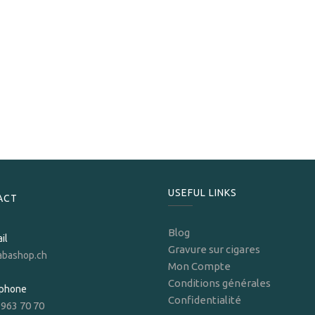
Arturo Fuente
Arturo Fuente Anejo 46 Maduro
489.00
CHF
USEFUL LINKS
ACT
Blog
il
Gravure sur cigares
abashop.ch
Mon Compte
Conditions générales
ephone
Confidentialité
 963 70 70