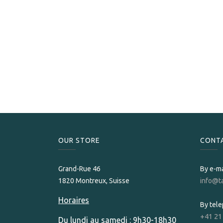
OUR STORE​
CONT
Grand-Rue 46
By e-ma
1820 Montreux, Suisse
info@t
Horaires
By tel
+41 21
Du lundi au samedi : 9h30-18h30