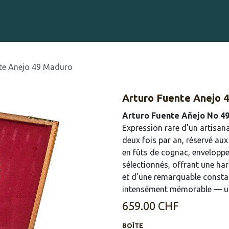
CIGAR ENGRAVING
EVENTS
Cigare Club
Blog
AB
te Anejo 49 Maduro
Arturo Fuente Anejo 
Arturo Fuente Añejo No 4
Expression rare d’un artisan
deux fois par an, réservé au
en fûts de cognac, envelopp
sélectionnés, offrant une ha
et d’une remarquable constan
intensément mémorable — une 
659.00
CHF
BOÎTE