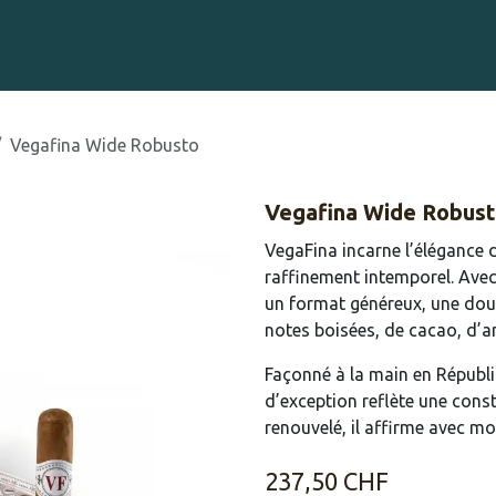
Gravure sur Cigares
Événements
Cigare Club
Blog
À 
Vegafina Wide Robusto
Vegafina Wide Robus
VegaFina incarne l’élégance d
raffinement intemporel. Avec
un format généreux, une dou
notes boisées, de cacao, d’a
Façonné à la main en Républi
d’exception reflète une const
renouvelé, il affirme avec m
237,50
CHF