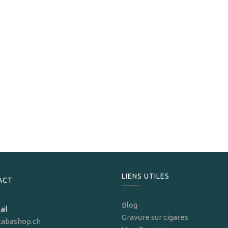
Vegafina
Vegafina Nicaragua Gran Vulcano
89,00
CHF
LIENS UTILES
ACT
Blog
ail
Gravure sur cigares
tabashop.ch