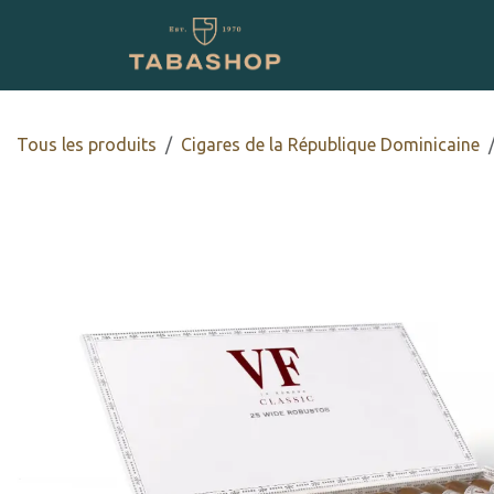
Se rendre au contenu
Boutique en ligne
Tous les produits
Cigares de la République Dominicaine