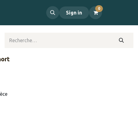
0
propos
Contact
Sign in
hort
ièce