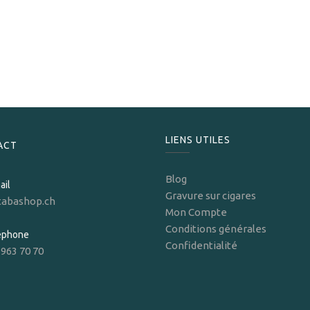
Vegafina
Vegafina 1998 VF54
239,00
CHF
LIENS UTILES
ACT
Blog
ail
Gravure sur cigares
tabashop.ch
Mon Compte
Conditions générales
léphone
Confidentialité
 963 70 70