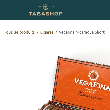
Se rendre au contenu
Boutique en ligne
Tous les produits
​​​Cigares
Vegafina Nicaragua Short