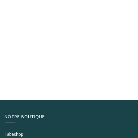
Vegafina
Vegafina Nicaragua Gran Vulcano
89,00
CHF
NOTRE BOUTIQUE
Tabashop