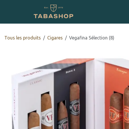
Se rendre au contenu
Boutique en ligne
Tous les produits
​​​Cigares
Vegafina Sélection (8)