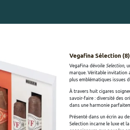
Gravure sur Cigares
Événements
Cigare Club
Blog
À 
Vegafina Sélection (8)
VegaFina dévoile
Selection
, 
marque. Véritable invitation 
plus emblématiques issues de
À travers huit cigares soign
savoir-faire : diversité des o
dans une harmonie parfaitem
Présenté dans un écrin au de
Selection incarne le luxe et 