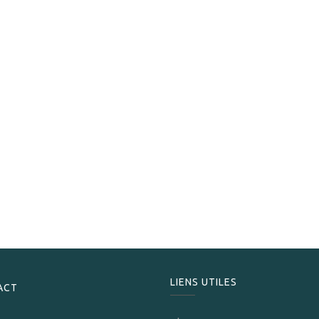
Vegafina
Vegafina Nicaragua Gran Vulcano
89,00
CHF
LIENS UTILES
ACT