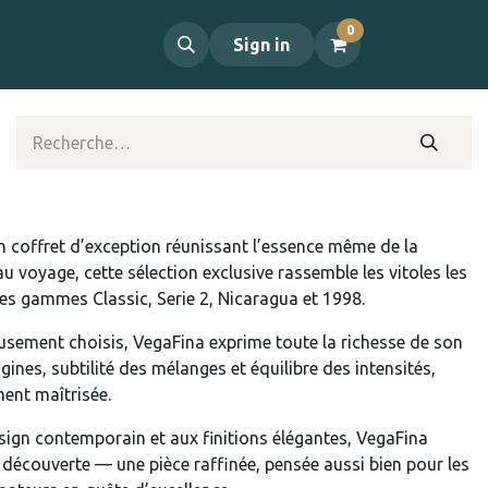
0
propos
Contact
Sign in
un coffret d’exception réunissant l’essence même de la
au voyage, cette sélection exclusive rassemble les vitoles les
s gammes Classic, Serie 2, Nicaragua et 1998.
eusement choisis, VegaFina exprime toute la richesse de son
rigines, subtilité des mélanges et équilibre des intensités,
ent maîtrisée.
sign contemporain et aux finitions élégantes, VegaFina
la découverte — une pièce raffinée, pensée aussi bien pour les