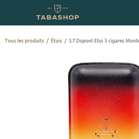
Se rendre au contenu
Boutique en ligne
Tous les produits
​Étuis
S.T.Dupont Etui 3 cigares Mont