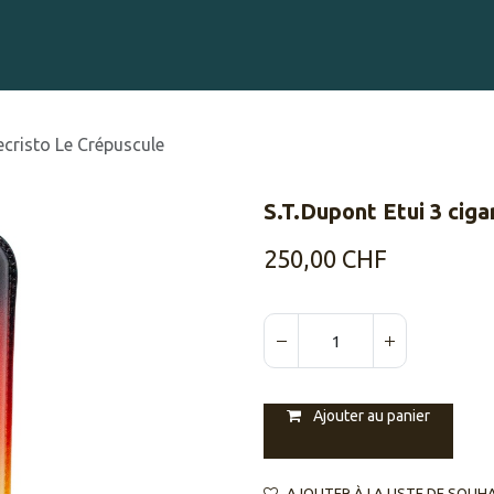
Gravure sur Cigares
Événements
Cigare Club
Blog
À 
ecristo Le Crépuscule
S.T.Dupont Etui 3 cig
250,00
CHF
Ajouter au panier
AJOUTER À LA LISTE DE SOUH