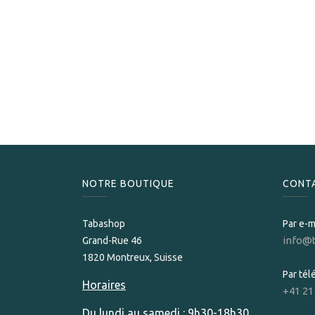
NOTRE BOUTIQUE
CONT
Tabashop
Par e-m
info@
Grand-Rue 46
1820 Montreux, Suisse
Par té
Horaires
+41 21
Du lundi au samedi : 9h30-18h30