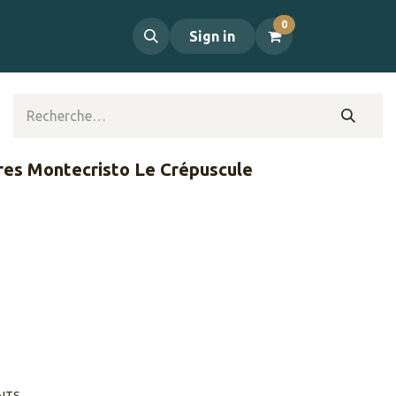
0
propos
Contact
Sign in
ares Montecristo Le Crépuscule
AITS