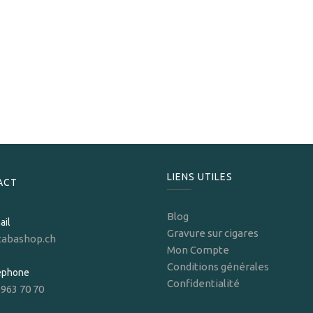
S.T. Dupont
S.T.Dupont Briquet Le Grand Montecristo La Nuit
1 599,00
CHF
LIENS UTILES
ACT
Blog
ail
Gravure sur cigares
tabashop.ch
Mon Compte
Conditions générales
léphone
Confidentialité
 963 70 70