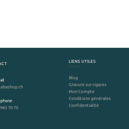
S.T. Dupont
S.T.Dupont Briquet Le Grand Cling Behike noir/doré
1 870,00
CHF
LIENS UTILES
ACT
Blog
ail
Gravure sur cigares
tabashop.ch
Mon Compte
Conditions générales
léphone
Confidentialité
 963 70 70