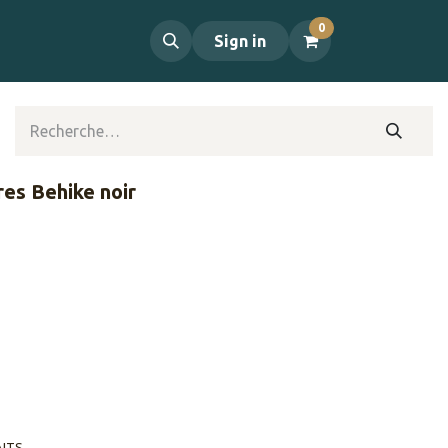
0
propos
Contact
Sign in
res Behike noir
AITS