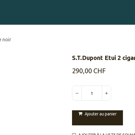
Gravure sur Cigares
Événements
Cigare Club
Blog
À 
e noir
S.T.Dupont Etui 2 ciga
290,00
CHF
Ajouter au panier
AJOUTER À LA LISTE DE SOUH