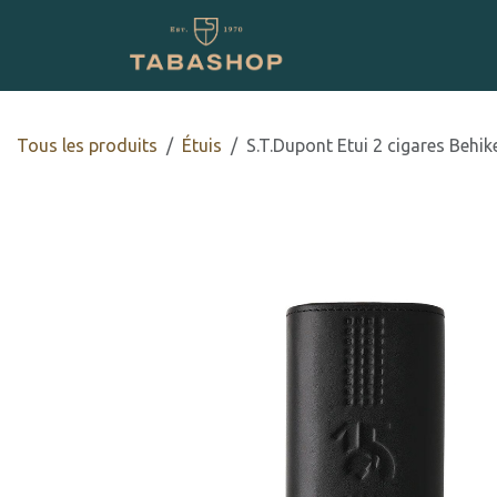
Se rendre au contenu
Boutique en ligne
Tous les produits
​Étuis
S.T.Dupont Etui 2 cigares Behik