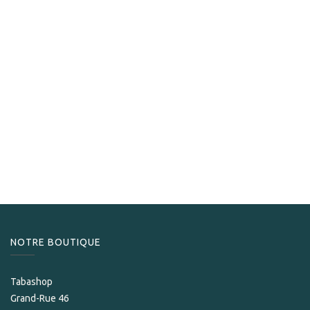
S.T. Dupont
S.T.Dupont Briquet Le Grand Cling Fuente or
1 765,00
CHF
NOTRE BOUTIQUE
Tabashop
Grand-Rue 46