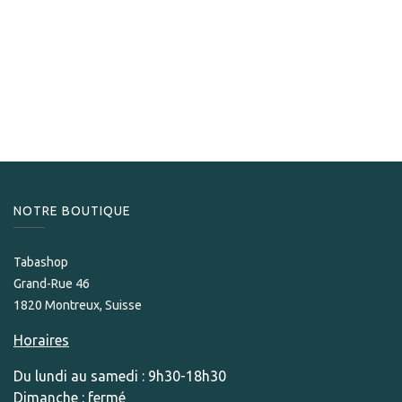
S.T. Dupont
S.T.Dupont Briquet Dupont Ligne 2 Cling 1872 palladium
1 245,00
CHF
NOTRE BOUTIQUE
Tabashop
Grand-Rue 46
1820 Montreux, Suisse
Horaires
Du lundi au samedi : 9h30-18h30
Dimanche : fermé