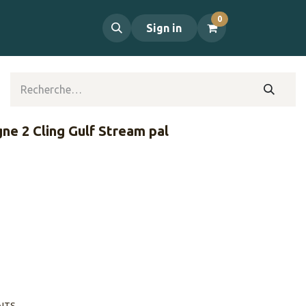
0
propos
Contact
Sign in
ne 2 Cling Gulf Stream pal
AITS