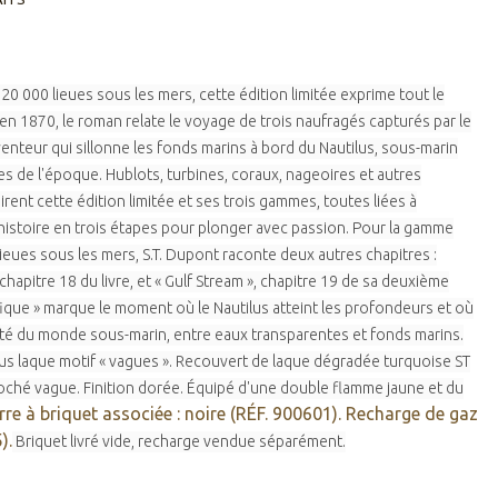
20 000 lieues sous les mers, cette édition limitée exprime tout le
é en 1870, le roman relate le voyage de trois naufragés capturés par le
enteur qui sillonne les fonds marins à bord du Nautilus, sous-marin
es de l'époque. Hublots, turbines, coraux, nageoires et autres
rent cette édition limitée et ses trois gammes, toutes liées à
e histoire en trois étapes pour plonger avec passion. Pour la gamme
ieues sous les mers, S.T. Dupont raconte deux autres chapitres :
 chapitre 18 du livre, et « Gulf Stream », chapitre 19 de sa deuxième
ifique » marque le moment où le Nautilus atteint les profondeurs et où
é du monde sous-marin, entre eaux transparentes et fonds marins.
ous laque motif « vagues ». Recouvert de laque dégradée turquoise ST
oché vague. Finition dorée. Équipé d'une double flamme jaune et du
rre à briquet associée : noire (RÉF. 900601).
Recharge de gaz
).
Briquet livré vide, recharge vendue séparément.