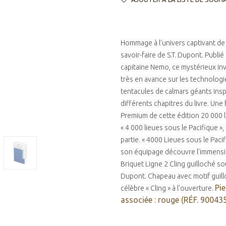
Hommage à l'univers captivant de 
savoir-faire de S.T. Dupont. Publi
capitaine Nemo, ce mystérieux inv
très en avance sur les technologi
tentacules de calmars géants inspi
différents chapitres du livre. Un
Premium de cette édition 20 000 l
« 4 000 lieues sous le Pacifique »,
partie. « 4000 Lieues sous le Pac
son équipage découvre l'immensit
Briquet Ligne 2 Cling guilloché s
Dupont. Chapeau avec motif guill
Pie
célèbre « Cling » à l'ouverture.
associée : rouge (RÉF. 900435