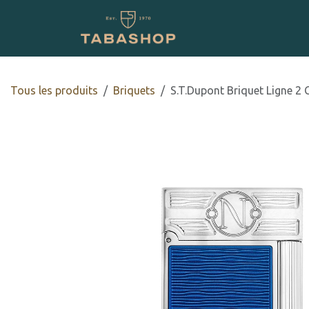
Se rendre au contenu
Boutique en ligne
Tous les produits
​​​​Briquets
S.T.Dupont Briquet Ligne 2 