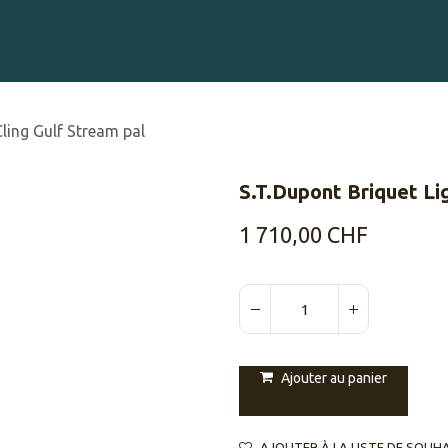
Gravure sur Cigares
Événements
Cigare Club
Blog
À 
Cling Gulf Stream pal
S.T.Dupont Briquet Lig
1 710,00
CHF
Ajouter au panier
AJOUTER À LA LISTE DE SOUH