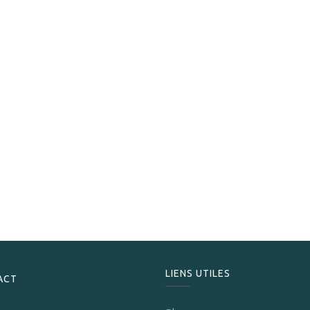
S.T. Dupont
S.T.Dupont Briquet Le Grand Cling Fluo bleu
1 345,00
CHF
LIENS UTILES
ACT