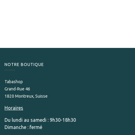
S.T. Dupont
S.T.Dupont Briquet Ligne 1 Cling Romeo & Julieta blanc or
1 350,00
CHF
NOTRE BOUTIQUE
Tabashop
Grand-Rue 46
1820 Montreux, Suisse
Horaires
Du lundi au samedi : 9h30-18h30
Dimanche : fermé