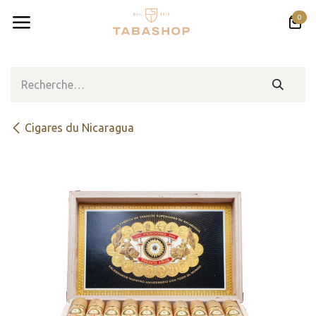
Se rendre au contenu
0
Cigares du Nicaragua