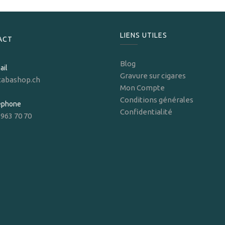
LIENS UTILES
ACT
Blog
ail
Gravure sur cigares
tabashop.ch
Mon Compte
Conditions générales
léphone
Confidentialité
 963 70 70