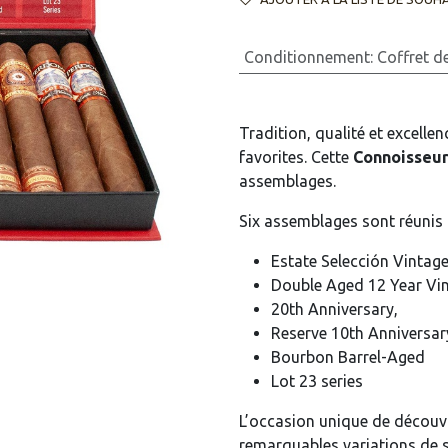
Conditionnement
:
Coffret d
Tradition, qualité et excelle
favorites. Cette
Connoisseur
assemblages.
Six assemblages sont réunis 
Estate Selección Vintag
Double Aged 12 Year Vi
20th Anniversary,
Reserve 10th Anniversar
Bourbon Barrel-Aged
Lot 23 series
L’occasion unique de découvr
remarquables variations de s