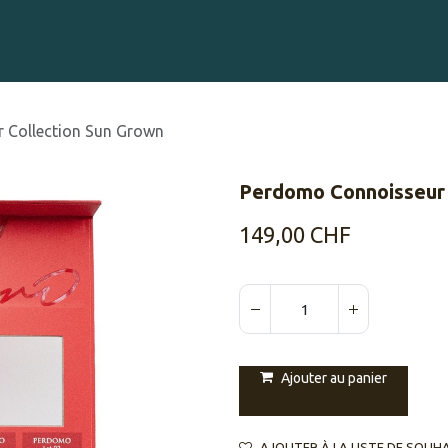
Gravure sur Cigares
Événements
Cigare Club
Blog
À 
 Collection Sun Grown
Perdomo Connoisseur 
149,00
CHF
Ajouter au panier
AJOUTER À LA LISTE DE SOUH