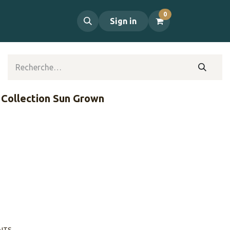
0
propos
Contact
Sign in
Collection Sun Grown
AITS