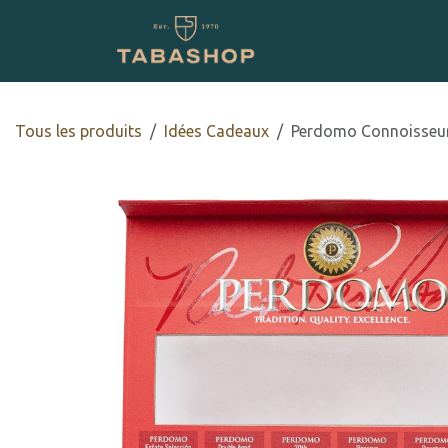
Se rendre au contenu
Boutique en ligne
Tous les produits
Idées Cadeaux
Perdomo Connoisseur