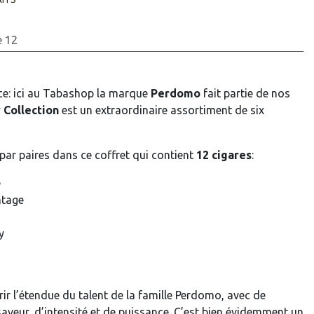
e 12
nce: ici au Tabashop la marque
Perdomo
fait partie de nos
 Collection
est un extraordinaire assortiment de six
par paires dans ce coffret qui contient
12 cigares
:
e
ntage
y
ir l’étendue du talent de la famille Perdomo, avec de
aveur, d’intensité et de puissance. C’est bien évidemment un