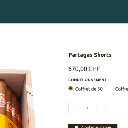
Gravure sur Cigares
Événements
Cigare Club
Blog
À 
Partagas Shorts
670,00
CHF
CONDITIONNEMENT
Coffret de 50
Coffre
Ajouter au panier