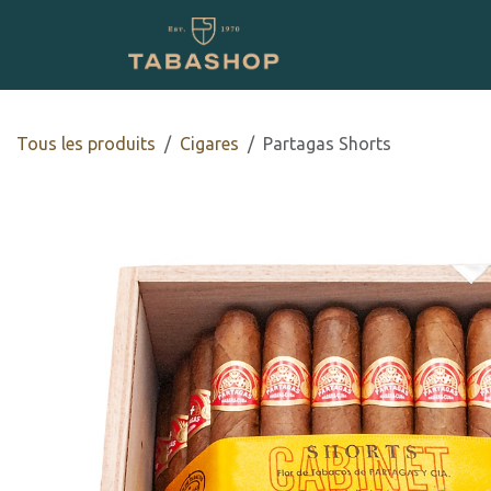
Se rendre au contenu
Boutique en ligne
Tous les produits
​​​Cigares
Partagas Shorts