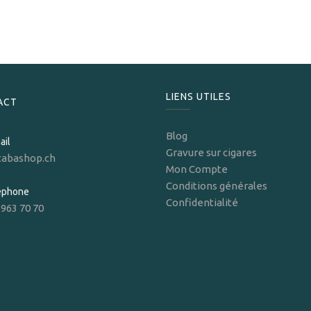
41,00
CHF
LIENS UTILES
ACT
Blog
ail
Gravure sur cigares
tabashop.ch
Mon Compte
Conditions générales
léphone
Confidentialité
 963 70 70