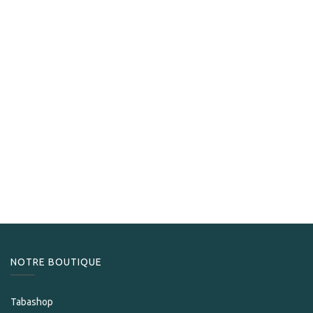
Padron
Padron Family Reserve No.44 Maduro
489,00
CHF
NOTRE BOUTIQUE
Tabashop