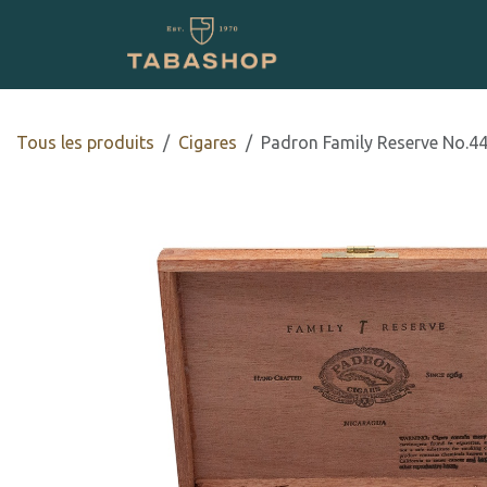
Se rendre au contenu
Boutique en ligne
Tous les produits
​​​Cigares
Padron Family Reserve No.4