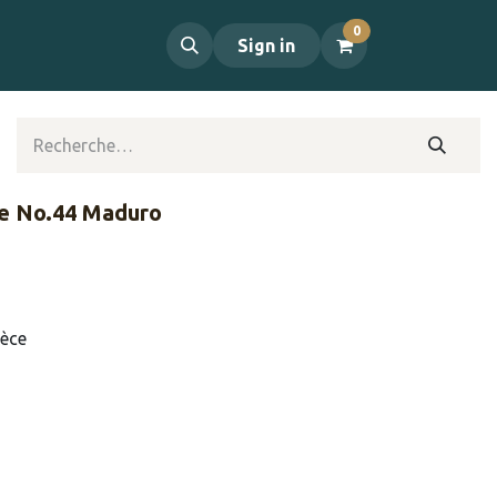
0
propos
Contact
Sign in
e No.44 Maduro
ièce