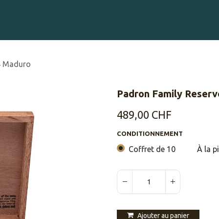
Gravure sur Cigares
Événements
Cigare Club
Blog
À 
4 Maduro
Padron Family Reserv
489,00
CHF
CONDITIONNEMENT
Coffret de 10
À la p
Ajouter au panier