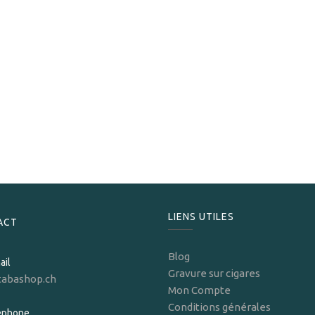
Padron
Padron Family Reserve No.45 Maduro
399,00
CHF
LIENS UTILES
ACT
Blog
ail
Gravure sur cigares
tabashop.ch
Mon Compte
Conditions générales
léphone