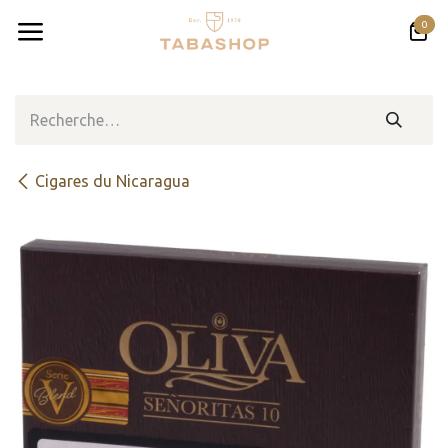
Se rendre au contenu
0
Cigares du Nicaragua