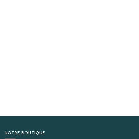
Oliva
Oliva Serie V Club
21,90
CHF
NOTRE BOUTIQUE