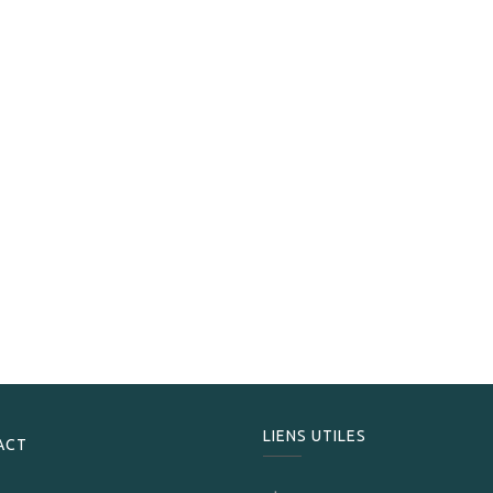
Oliva
Oliva Serie V Melanio Figurado
189,00
CHF
LIENS UTILES
ACT