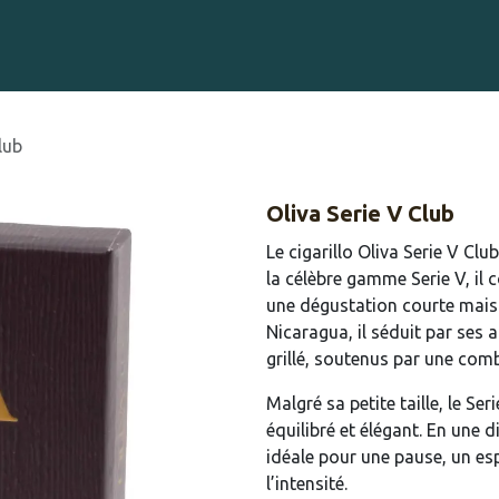
Gravure sur Cigares
Événements
Cigare Club
Blog
À 
lub
Oliva Serie V Club
Le cigarillo Oliva Serie V Cl
la célèbre gamme Serie V, il
une dégustation courte mais e
Nicaragua, il séduit par ses 
grillé, soutenus par une com
Malgré sa petite taille, le Ser
équilibré et élégant. En une d
idéale pour une pause, un e
l’intensité.