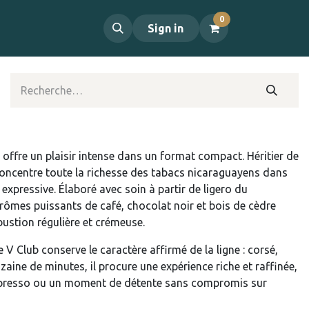
0
propos
Contact
Sign in
ub offre un plaisir intense dans un format compact. Héritier de
 concentre toute la richesse des tabacs nicaraguayens dans
xpressive. Élaboré avec soin à partir de ligero du
arômes puissants de café, chocolat noir et bois de cèdre
bustion régulière et crémeuse.
ie V Club conserve le caractère affirmé de la ligne : corsé,
izaine de minutes, il procure une expérience riche et raffinée,
spresso ou un moment de détente sans compromis sur