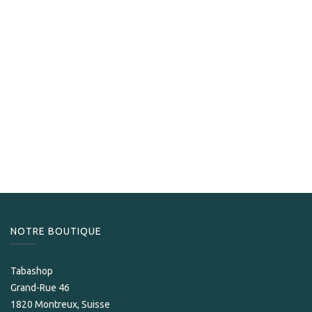
La Aurora
La Aurora 115 Anniversary Robusto
219,00
CHF
NOTRE BOUTIQUE
Tabashop
Grand-Rue 46
1820 Montreux, Suisse