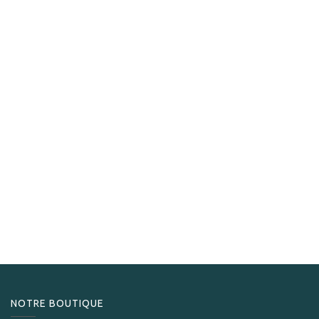
La Aurora
La Aurora 115 Anniversary Gran Toro
279,00
CHF
NOTRE BOUTIQUE