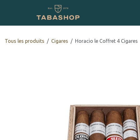
Se rendre au contenu
Boutique en ligne
Tous les produits
​​​Cigares
Horacio le Coffret 4 Cigares