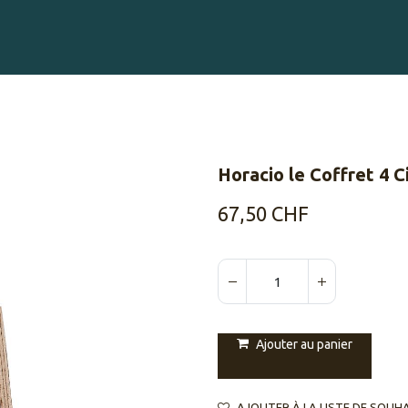
Gravure sur Cigares
Événements
Cigare Club
Blog
À 
Horacio le Coffret 4 C
67,50
CHF
Ajouter au panier
AJOUTER À LA LISTE DE SOUH