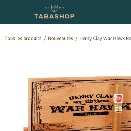
Se rendre au contenu
Boutique en ligne
Tous les produits
​Nouveautés
Henry Clay War Hawk R