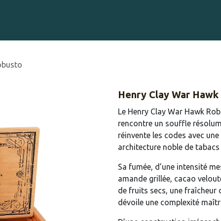
Gravure sur Cigares
Événements
Cigare Club
Blog
À 
obusto
Henry Clay War Hawk
Le Henry Clay War Hawk Robus
rencontre un souffle résolum
réinvente les codes avec un
architecture noble de tabac
Sa fumée, d’une intensité mes
amande grillée, cacao velouté
de fruits secs, une fraîcheur
dévoile une complexité maîtr