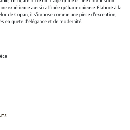
ble, ce cigare offre un tirage fluide et une combustion
 une expérience aussi raffinée qu’harmonieuse. Élaboré à la
 Flor de Copan, il s’impose comme une pièce d’exception,
és en quête d’élégance et de modernité.
ièce
AITS