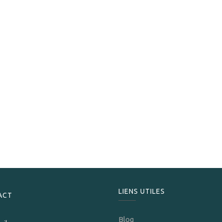
Henry Clay
Henry Clay War Hawk Magnum
298,00
CHF
LIENS UTILES
ACT
Blog