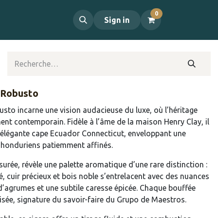
0
propos
Contact
Sign in
 Robusto
to incarne une vision audacieuse du luxe, où l’héritage
ent contemporain. Fidèle à l’âme de la maison Henry Clay, il
e élégante cape Ecuador Connecticut, enveloppant une
s honduriens patiemment affinés.
urée, révèle une palette aromatique d’une rare distinction :
, cuir précieux et bois noble s’entrelacent avec des nuances
 d’agrumes et une subtile caresse épicée. Chaque bouffée
isée, signature du savoir-faire du Grupo de Maestros.