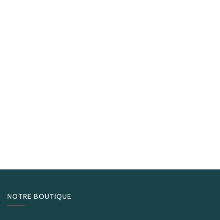
Henry Clay
Henry Clay War Hawk Robusto
229,00
CHF
NOTRE BOUTIQUE