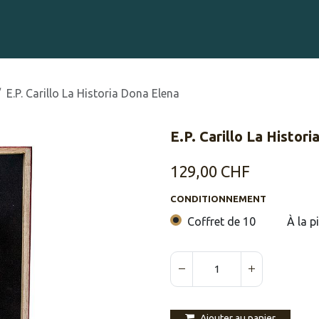
Gravure sur Cigares
Événements
Cigare Club
Blog
À 
​​E.P. Carillo La Historia Dona Elena
​​E.P. Carillo La Histor
129,00
CHF
CONDITIONNEMENT
Coffret de 10
À la p
Ajouter au panier