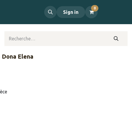
0
propos
Contact
Sign in
ia Dona Elena
ièce