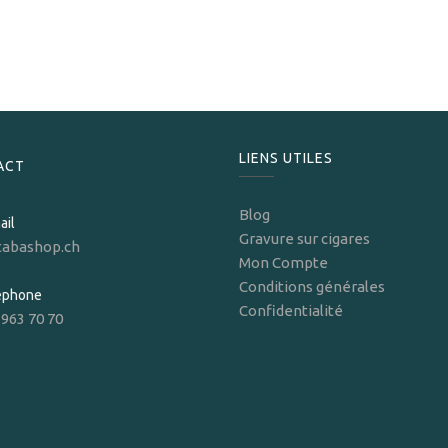
E.P. Carillo Encore Celestial Toro
279,00
CHF
LIENS UTILES
ACT
Blog
ail
Gravure sur cigares
tabashop.ch
Mon Compte
Conditions générales
léphone
Confidentialité
 963 70 70