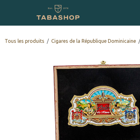
Se rendre au contenu
Boutique en ligne
Tous les produits
Cigares de la République Dominicaine