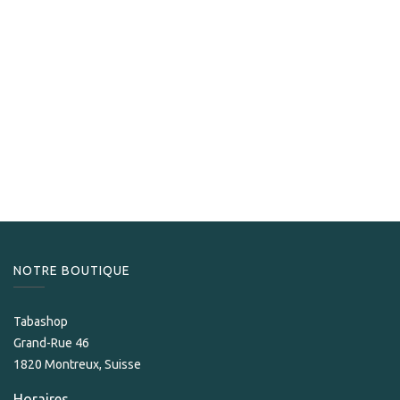
E.P. Carrillo
E.P. Carillo Encore Edición Unica I
229,00
CHF
NOTRE BOUTIQUE
Tabashop
Grand-Rue 46
1820 Montreux, Suisse
Horaires