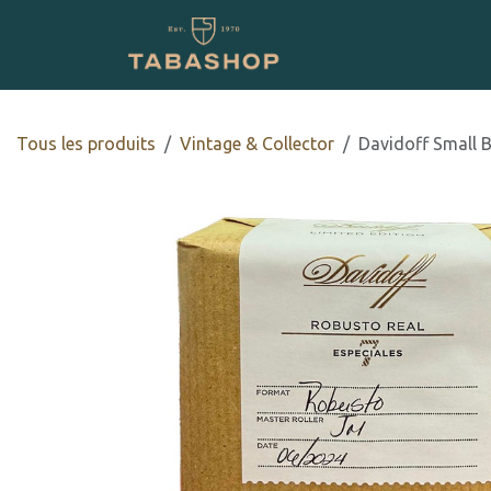
Se rendre au contenu
Boutique en ligne
Tous les produits
Vintage & Collector
Davidoff Small B