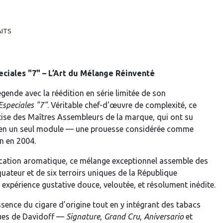
AITS
ciales "7" – L’Art du Mélange Réinventé
gende avec la réédition en série limitée de son
Especiales "7"
. Véritable chef-d'œuvre de complexité, ce
rtise des Maîtres Assembleurs de la marque, qui ont su
s en un seul module — une prouesse considérée comme
n en 2004.
ication aromatique, ce mélange exceptionnel assemble des
quateur et de six terroirs uniques de la République
e expérience gustative douce, veloutée, et résolument inédite.
sence du cigare d’origine tout en y intégrant des tabacs
ques de Davidoff —
Signature
,
Grand Cru
,
Aniversario
et