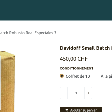
Gravure sur Cigares
Événements
Cigare Club
Blog
À 
atch Robusto Real Especiales 7
Davidoff Small Batch 
450,00
CHF
CONDITIONNEMENT
Coffret de 10
À la p
Ajouter au panier