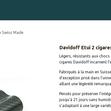
Gravure sur Cigares
Événements
Cigare Club
Blog
À 
ne Swiss Made
Davidoff Etui 2 cigar
Légers, résistants aux chocs
cigares Davidoff incarnent l’
Fabriqués à la main en Suisse
d’exception prisé dans l’univ
alliant une légèreté remarqua
Pensés pour préserver l’intég
jusqu’à 21 jours sans humidif
s’adaptant à une large varié