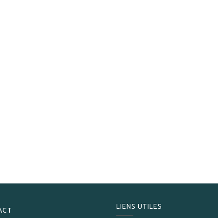
Davidoff
Davidoff Etui 2 cigares XL Cuir brun gold
199,00
CHF
LIENS UTILES
ACT