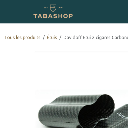
Se rendre au contenu
Boutique en ligne
Tous les produits
​Étuis
Davidoff Etui 2 cigares Carbo