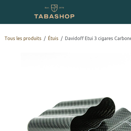
Se rendre au contenu
Boutique en ligne
Tous les produits
​Étuis
Davidoff Etui 3 cigares Carbo