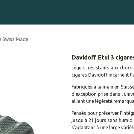
Gravure sur Cigares
Événements
Cigare Club
Blog
À 
ne Swiss Made
Davidoff Etui 3 cigar
Légers, résistants aux chocs
cigares Davidoff incarnent l’
Fabriqués à la main en Suisse
d’exception prisé dans l’univ
alliant une légèreté remarqua
Pensés pour préserver l’intég
jusqu’à 21 jours sans humidif
s’adaptant à une large varié