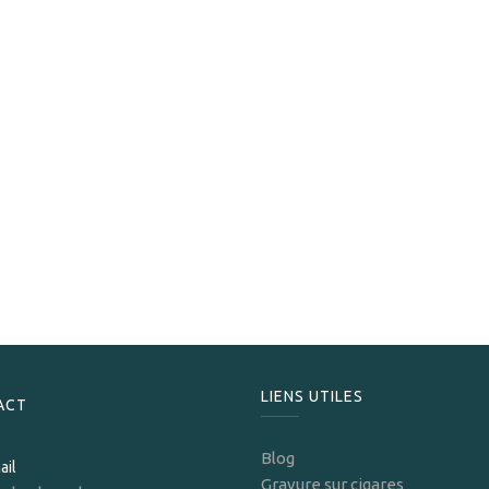
Davidoff
Davidoff Etui 2 cigares XL Cuir brun gold
199,00
CHF
LIENS UTILES
ACT
Blog
ail
Gravure sur cigares