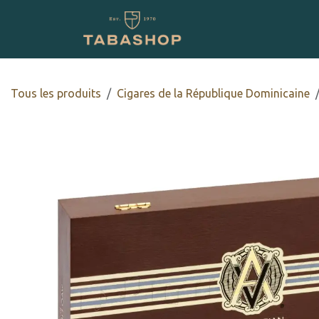
Se rendre au contenu
Boutique en ligne
Tous les produits
Cigares de la République Dominicaine