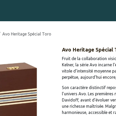
Gravure sur Cigares
Événements
Cigare Club
Blog
À 
Avo Heritage Spécial Toro
Avo Heritage Spécial 
Fruit de la collaboration vis
Kelner, la série Avo incarne
vitole d’intensité moyenne pa
perpétue, aujourd’hui encore,
Son caractère distinctif rep
l’univers Avo. Les premières 
Davidoff, avant d’évoluer ver
une richesse maîtrisée. Malg
harmonieuse, accessible et ra