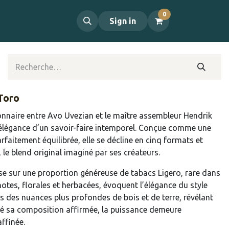
0
propos
Contact
Sign in
Toro
ionnaire entre Avo Uvezian et le maître assembleur Hendrik
 l’élégance d’un savoir-faire intemporel. Conçue comme une
rfaitement équilibrée, elle se décline en cinq formats et
 le blend original imaginé par ses créateurs.
ose sur une proportion généreuse de tabacs Ligero, rare dans
notes, florales et herbacées, évoquent l’élégance du style
s des nuances plus profondes de bois et de terre, révélant
ré sa composition affirmée, la puissance demeure
ffinée.