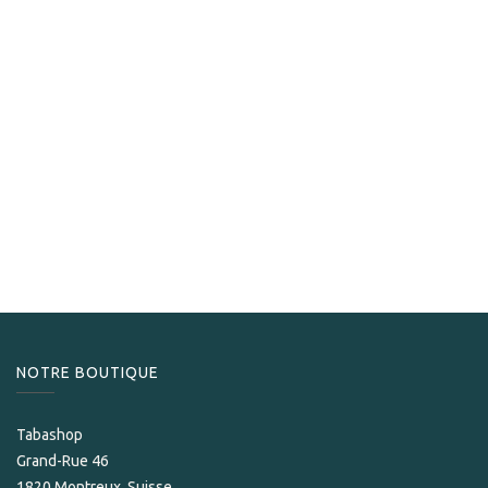
Avo
Avo Heritage Short Robusto
229,00
CHF
NOTRE BOUTIQUE
Tabashop
Grand-Rue 46
1820 Montreux, Suisse