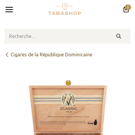
Se rendre au contenu
0
Cigares de la République Dominicaine