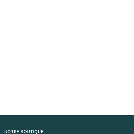
Asylum 13
Asylum 13 Connecticut Toro Gordo
279,00
CHF
NOTRE BOUTIQUE