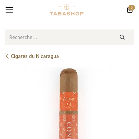
Se rendre au contenu
0
Cigares du Nicaragua