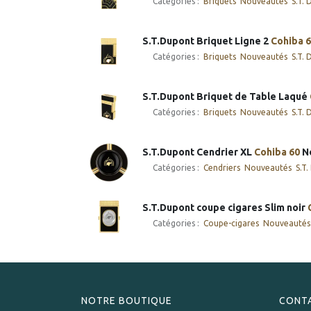
Catégories :
​​​​Briquets
Nouveautés
S.T.
S.T.Dupont Briquet Ligne 2
Cohiba
6
Catégories :
​​​​Briquets
Nouveautés
S.T.
S.T.Dupont Briquet de Table Laqué
Catégories :
​​​​Briquets
Nouveautés
S.T.
S.T.Dupont Cendrier XL
Cohiba
60
No
Catégories :
Cendriers
Nouveautés
S.T
S.T.Dupont coupe cigares Slim noir
Catégories :
Coupe-cigares
Nouveautés
NOTRE BOUTIQUE
CONT