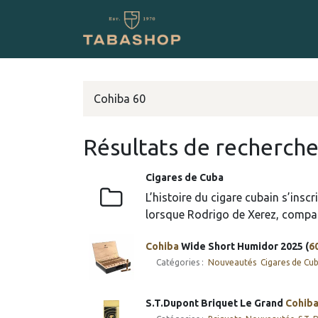
Se rendre au contenu
Boutique en ligne
Résultats de recherch
Cigares de Cuba
L’histoire du cigare cubain s’ins
lorsque Rodrigo de Xerez, compa
Cohiba
Wide Short Humidor 2025 (
6
Catégories :
​Nouveautés
Cigares de Cu
S.T.Dupont Briquet Le Grand
Cohib