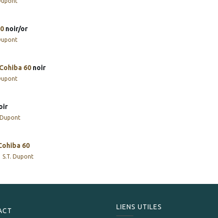
 Dupont
0
noir/or
 Dupont
Cohiba
60
noir
 Dupont
ir
. Dupont
Cohiba
60
S.T. Dupont
LIENS UTILES
ACT