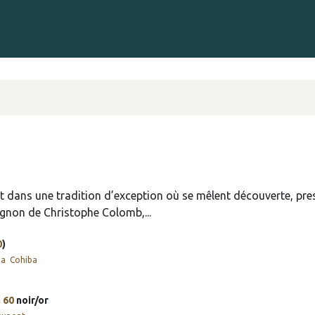
Gravure sur Cigares
Événements
Cigare Club
Blog
À 
e
crit dans une tradition d’exception où se mêlent découverte, pr
gnon de Christophe Colomb,...
0
)
ba
Cohiba
a
60
noir/or