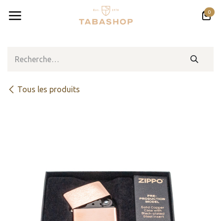
Se rendre au contenu
0
Tous les produits