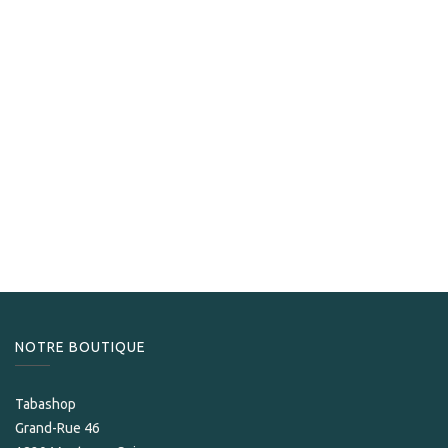
Zino
Zino Briquet Jetflame ZM Z Coll L2
99,00
CHF
NOTRE BOUTIQUE
Tabashop
Grand-Rue 46