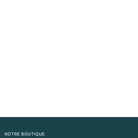
Zino
Zino Cendrier Z1Z Coll.L2
165,00
CHF
NOTRE BOUTIQUE