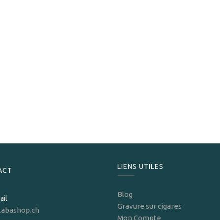
Zino
Zino Briquet Jetflame ZM Z Coll L2
99,00
CHF
LIENS UTILES
ACT
Blog
ail
Gravure sur cigares
tabashop.ch
Mon Compte