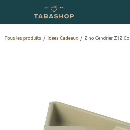
Se rendre au contenu
Boutique en ligne
Tous les produits
Idées Cadeaux
Zino Cendrier Z1Z Col