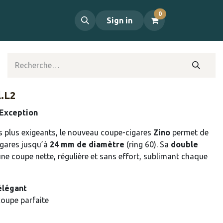
0
propos
Contact
Sign in
l.L2
’Exception
s plus exigeants, le nouveau coupe-cigares
Zino
permet de
igares jusqu’à
24 mm de diamètre
(ring 60). Sa
double
ne coupe nette, régulière et sans effort, sublimant chaque
élégant
oupe parfaite