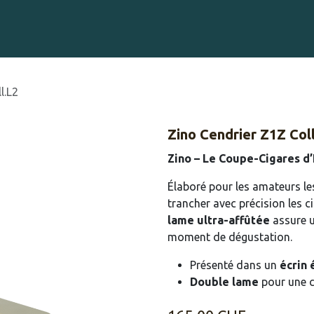
Gravure sur Cigares
Événements
Cigare Club
Blog
À 
l.L2
Zino Cendrier Z1Z Col
Zino – Le Coupe-Cigares d
Élaboré pour les amateurs le
trancher avec précision les c
lame ultra-affûtée
assure u
moment de dégustation.
Présenté dans un
écrin 
Double lame
pour une c